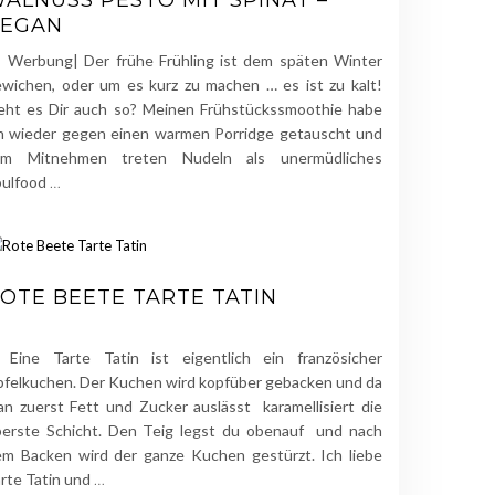
ALNUSS PESTO MIT SPINAT –
VEGAN
erbung| Der frühe Frühling ist dem späten Winter
wichen, oder um es kurz zu machen … es ist zu kalt!
eht es Dir auch so? Meinen Frühstückssmoothie habe
h wieder gegen einen warmen Porridge getauscht und
um Mitnehmen treten Nudeln als unermüdliches
oulfood
…
OTE BEETE TARTE TATIN
ine Tarte Tatin ist eigentlich ein französicher
felkuchen. Der Kuchen wird kopfüber gebacken und da
n zuerst Fett und Zucker auslässt karamellisiert die
berste Schicht. Den Teig legst du obenauf und nach
m Backen wird der ganze Kuchen gestürzt. Ich liebe
rte Tatin und
…