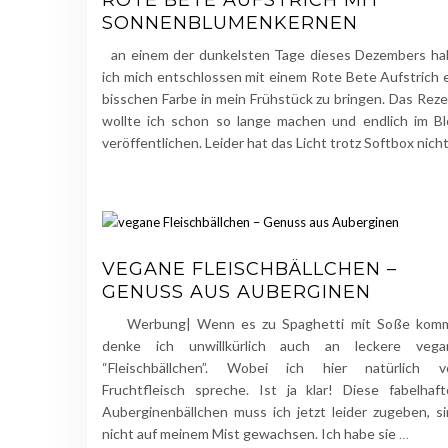
ROTE BETE AUFSTRICH MIT
SONNENBLUMENKERNEN
an einem der dunkelsten Tage dieses Dezembers ha
ich mich entschlossen mit einem Rote Bete Aufstrich 
bisschen Farbe in mein Frühstück zu bringen. Das Rez
wollte ich schon so lange machen und endlich im B
veröffentlichen. Leider hat das Licht trotz Softbox nich
VEGANE FLEISCHBÄLLCHEN –
GENUSS AUS AUBERGINEN
Werbung| Wenn es zu Spaghetti mit Soße komm
denke ich unwillkürlich auch an leckere vega
“Fleischbällchen”. Wobei ich hier natürlich v
Fruchtfleisch spreche. Ist ja klar! Diese fabelhaf
Auberginenbällchen muss ich jetzt leider zugeben, s
nicht auf meinem Mist gewachsen. Ich habe sie
…