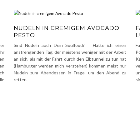
NUDELN IN CREMIGEM AVOCADO
F
PESTO
der
Sind Nudeln auch Dein Soulfood? Hatte ich einen
Fä
ehr
anstrengenden Tag, der meistens weniger mit der Arbeit
Po
ten
an sich, als mit der Fahrt durch den Elbtunnel zu tun hat
Ka
en
(Hamburger werden mich verstehen) kommen meist nur
ve
ch
Nudeln zum Abendessen in Frage, um den Abend zu
un
ie
retten.
…
si