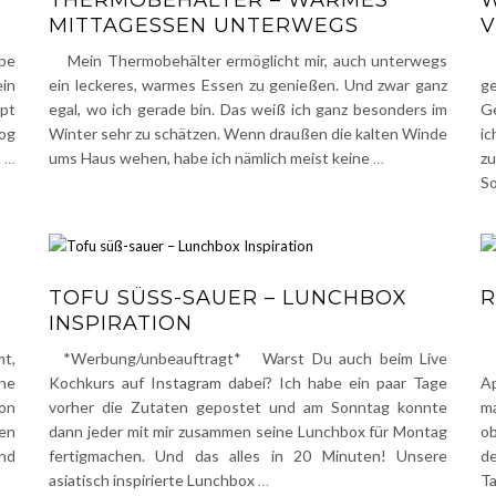
THERMOBEHÄLTER – WARMES
W
MITTAGESSEN UNTERWEGS
be
Mein Thermobehälter ermöglicht mir, auch unterwegs
W
ein
ein leckeres, warmes Essen zu genießen. Und zwar ganz
ge
ept
egal, wo ich gerade bin. Das weiß ich ganz besonders im
G
log
Winter sehr zu schätzen. Wenn draußen die kalten Winde
ic
t
…
ums Haus wehen, habe ich nämlich meist keine
…
z
S
TOFU SÜSS-SAUER – LUNCHBOX I
R
NSPIRATION
t,
*Werbung/unbeauftragt* Warst Du auch beim Live
E
ne
Kochkurs auf Instagram dabei? Ich habe ein paar Tage
Ap
on
vorher die Zutaten gepostet und am Sonntag konnte
ma
ten
dann jeder mit mir zusammen seine Lunchbox für Montag
o
ind
fertigmachen. Und das alles in 20 Minuten! Unsere
de
asiatisch inspirierte Lunchbox
…
Ta