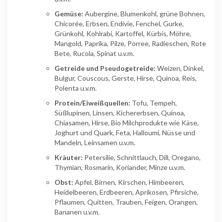
Gemüse:
Aubergine, Blumenkohl, grüne Bohnen,
Chicorée, Erbsen, Endivie, Fenchel, Gurke,
Grünkohl, Kohlrabi, Kartoffel, Kürbis, Möhre,
Mangold, Paprika, Pilze, Porree, Radieschen, Rote
Bete, Rucola, Spinat u.v.m.
Getreide und Pseudogetreide:
Weizen, Dinkel,
Bulgur, Couscous, Gerste, Hirse, Quinoa, Reis,
Polenta u.v.m.
Protein/Eiweißquellen:
Tofu, Tempeh,
Süßlupinen, Linsen, Kichererbsen, Quinoa,
Chiasamen, Hirse, Bio Milchprodukte wie Käse,
Joghurt und Quark, Feta, Halloumi, Nüsse und
Mandeln, Leinsamen u.v.m.
Kräuter:
Petersilie, Schnittlauch, Dill, Oregano,
Thymian, Rosmarin, Koriander, Minze u.v.m.
Obst:
Apfel, Birnen, Kirschen, Himbeeren,
Heidelbeeren, Erdbeeren, Aprikosen, Pfirsiche,
Pflaumen, Quitten, Trauben, Feigen, Orangen,
Bananen u.v.m.