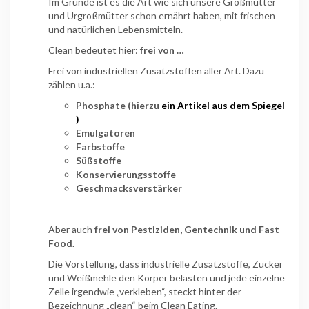
Im Grunde ist es die Art wie sich unsere Großmütter
und Urgroßmütter schon ernährt haben, mit frischen
und natürlichen Lebensmitteln.
Clean bedeutet hier:
frei von …
Frei von industriellen Zusatzstoffen aller Art. Dazu
zählen u.a.:
Phosphate (hierzu
ein Artikel aus dem Spiegel
)
Emulgatoren
Farbstoffe
Süßstoffe
Konservierungsstoffe
Geschmacksverstärker
Aber auch
frei von Pestiziden, Gentechnik und Fast
Food.
Die Vorstellung, dass industrielle Zusatzstoffe, Zucker
und Weißmehle den Körper belasten und jede einzelne
Zelle irgendwie „verkleben“, steckt hinter der
Bezeichnung „clean“ beim Clean Eating.