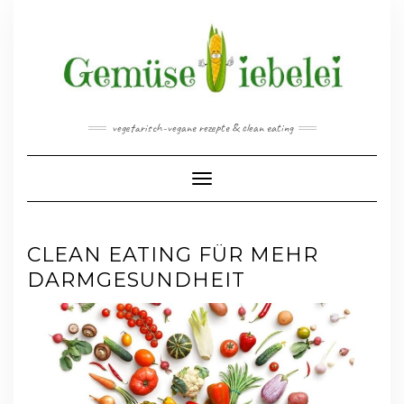
Skip
to
content
vegetarisch-vegane rezepte & clean eating
Toggle Navigation
CLEAN EATING FÜR MEHR
DARMGESUNDHEIT