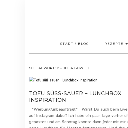
Skip
to
content
START / BLOG
REZEPTE
SCHLAGWORT:
BUDDHA BOWL
TOFU SÜSS-SAUER – LUNCHBOX I
NSPIRATION
*Werbung/unbeauftragt* Warst Du auch beim Live
auf Instagram dabei? Ich habe ein paar Tage vorher d
gepostet und am Sonntag konnte dann jeder mit mir
seine Lunchbox für Montag fertigmachen. Und das a