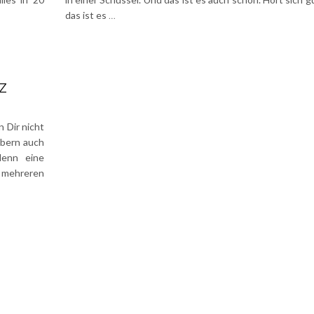
das ist es
…
Z
 Dir nicht
obern auch
denn eine
s mehreren