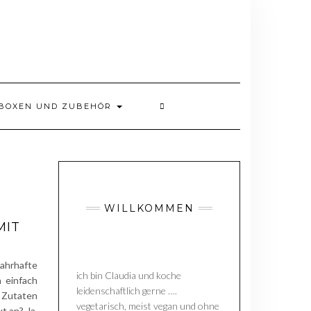
BOXEN UND ZUBEHÖR
WILLKOMMEN
MIT
ahrhafte
ich bin Claudia und koche
 einfach
leidenschaftlich gerne ….
e Zutaten
vegetarisch, meist vegan und ohne
t an? Ja,