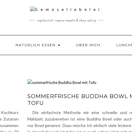
vegetarisch-vegane rezepte & clean eating
NATÜRLICH ESSEN
ÜBER MICH
LUNCH
SOMMERFRISCHE BUDDHA BOWL 
TOFU
 Kochkurs
Die einfachste Methode mir eine schnelle und n
ie Zutaten
Mahlzeit zuzubereiten ist eine Buddha Bowl oder auch
 zusammen
nur Bowl genannt. Dazu mische ich einfach viele lecker
lles in 20
in einer Schüssel. Und das ist es auch schon. Hört sich gu