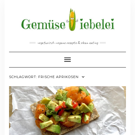
Skip
to
content
vegetarisch-vegane rezepte & clean eating
Toggle Navigation
SCHLAGWORT:
FRISCHE APRIKOSEN