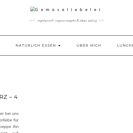
vegetarisch-vegane rezepte & clean eating
NATÜRLICH ESSEN
ÜBER MICH
LUNCH
Z – 4
er bei uns
orliebe für
 peppe ihn
ürz auf.