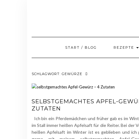
Skip
to
content
START / BLOG
REZEPTE
SCHLAGWORT:
GEWÜRZE
SELBSTGEMACHTES APFEL-GEWÜR
ZUTATEN
Ich bin ein Pferdemädchen und früher gab es im Wint
im Stall immer heißen Apfelsaft für die Reiter. Bei der V
heißen Apfelsaft im Winter ist es geblieben und ich
gerne mit meinem selbstgemachten Apfel-Gew