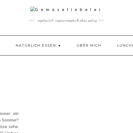
vegetarisch-vegane rezepte & clean eating
NATÜRLICH ESSEN
ÜBER MICH
LUNCH
mmer ein
em Sommer?
isse sehe,
ll? Und so