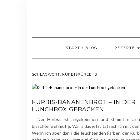
Skip
to
content
START / BLOG
REZEPTE
SCHLAGWORT:
KÜRBISPÜREE
KÜRBIS-BANANENBROT – IN DER
LUNCHBOX GEBACKEN
Der Herbst ist angekommen und stimmt mich i
bisschen wehmütig. War´s das jetzt tatsächlich mit d
Wenn ich aber dann die leuchtenden Farben der Kürb
geht mir echt das Herz auf. Sind sie nicht wundervo