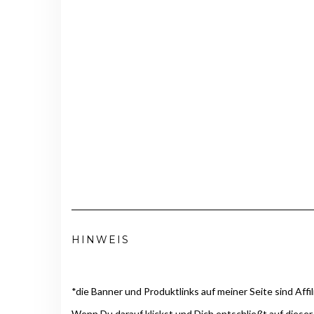
HINWEIS
*die Banner und Produktlinks auf meiner Seite sind Affil
Wenn Du darauf klickst und Dich entschließt auf dieser