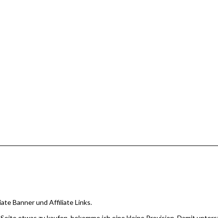
iate Banner und Affiliate Links.
 Seite etwas zu kaufen, bekomme ich eine kleine Provision. Damit unter