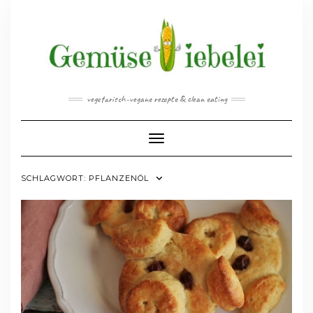
Skip
to
content
vegetarisch-vegane rezepte & clean eating
Toggle Navigation
SCHLAGWORT:
PFLANZENÖL