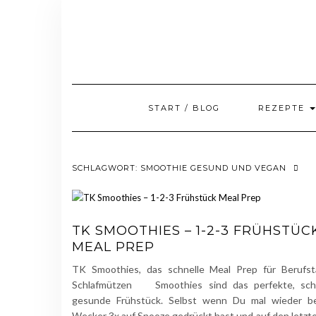
Skip
to
content
START / BLOG
REZEPTE
SCHLAGWORT:
SMOOTHIE GESUND UND VEGAN
TK SMOOTHIES – 1-2-3 FRÜHSTÜC
MEAL PREP
TK Smoothies, das schnelle Meal Prep für Berufst
Schlafmützen Smoothies sind das perfekte, sch
gesunde Frühstück. Selbst wenn Du mal wieder b
Wecker 3x auf Snooze gedrückt hast und auf den letzt