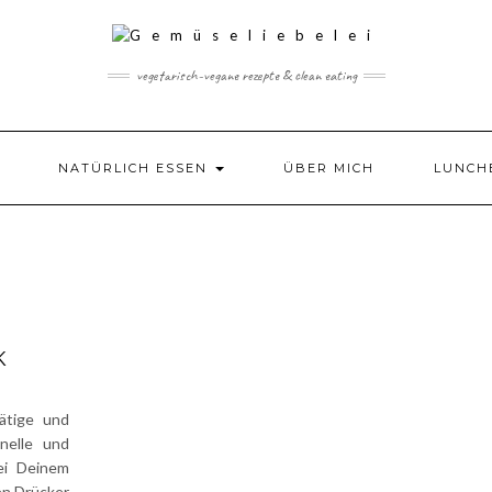
vegetarisch-vegane rezepte & clean eating
NATÜRLICH ESSEN
ÜBER MICH
LUNCH
K
ätige und
nelle und
ei Deinem
en Drücker