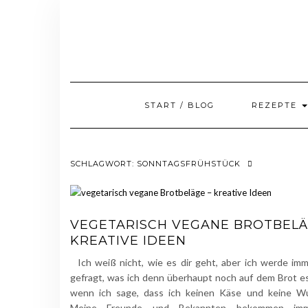
Skip
to
content
START / BLOG
REZEPTE
SCHLAGWORT:
SONNTAGSFRÜHSTÜCK
VEGETARISCH VEGANE BROTBELÄ
KREATIVE IDEEN
Ich weiß nicht, wie es dir geht, aber ich werde im
gefragt, was ich denn überhaupt noch auf dem Brot e
wenn ich sage, dass ich keinen Käse und keine Wu
Meine Freunde und Bekannten bekommen im