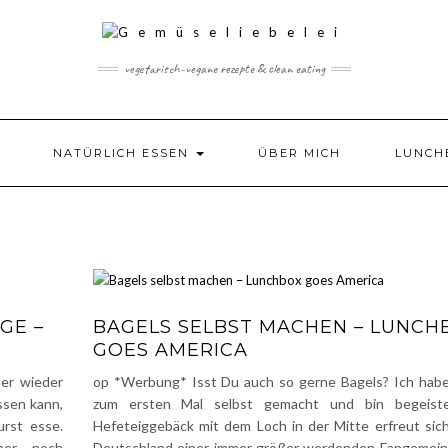
vegetarisch-vegane rezepte & clean eating
NATÜRLICH ESSEN
ÜBER MICH
LUNCH
GE –
BAGELS SELBST MACHEN – LUNCH
GOES AMERICA
mer wieder
op *Werbung* Isst Du auch so gerne Bagels? Ich habe
ssen kann,
zum ersten Mal selbst gemacht und bin begeiste
rst esse.
Hefeteiggebäck mit dem Loch in der Mitte erfreut sich
mer noch
Deutschland einer immer größer werdenden Fangemei