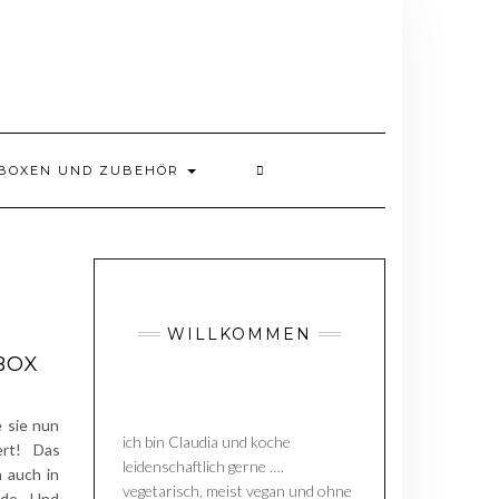
BOXEN UND ZUBEHÖR
WILLKOMMEN
BOX
 sie nun
ich bin Claudia und koche
rt! Das
leidenschaftlich gerne ….
 auch in
vegetarisch, meist vegan und ohne
nde. Und