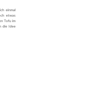
ich einmal
och etwas
nen Tofu im
m die Idee