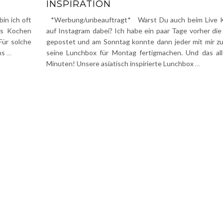
NSPIRATION
in ich oft
*Werbung/unbeauftragt* Warst Du auch beim Live 
as Kochen
auf Instagram dabei? Ich habe ein paar Tage vorher di
Für solche
gepostet und am Sonntag konnte dann jeder mit mir 
ins
…
seine Lunchbox für Montag fertigmachen. Und das all
Minuten! Unsere asiatisch inspirierte Lunchbox
…