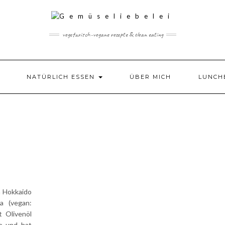
vegetarisch-vegane rezepte & clean eating
NATÜRLICH ESSEN
ÜBER MICH
LUNCH
n Hokkaido
a (vegan:
t Olivenöl
e und hat