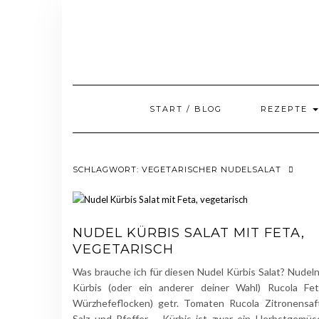
Skip
to
content
START / BLOG
REZEPTE
SCHLAGWORT:
VEGETARISCHER NUDELSALAT
NUDEL KÜRBIS SALAT MIT FETA,
VEGETARISCH
Was brauche ich für diesen Nudel Kürbis Salat? Nudel
Kürbis (oder ein anderer deiner Wahl) Rucola Fet
Würzhefeflocken) getr. Tomaten Rucola Zitronensaf
Salz und Pfeffer Kürbis ist zwar ein Herbstgemüs