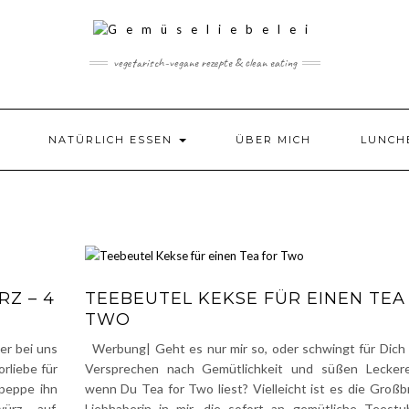
vegetarisch-vegane rezepte & clean eating
NATÜRLICH ESSEN
ÜBER MICH
LUNCH
Z – 4
TEEBEUTEL KEKSE FÜR EINEN TEA
TWO
er bei uns
Werbung| Geht es nur mir so, oder schwingt für Dich 
orliebe für
Versprechen nach Gemütlichkeit und süßen Leckere
 peppe ihn
wenn Du Tea for Two liest? Vielleicht ist es die Großb
ürz auf.
Liebhaberin in mir, die sofort an gemütliche Teest