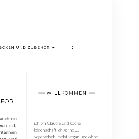
BOXEN UND ZUBEHÖR
WILLKOMMEN
 FOR
auch ein
ich bin Claudia und koche
ien mit,
leidenschaftlich gerne ….
ritannien
vegetarisch, meist vegan und ohne
uben und