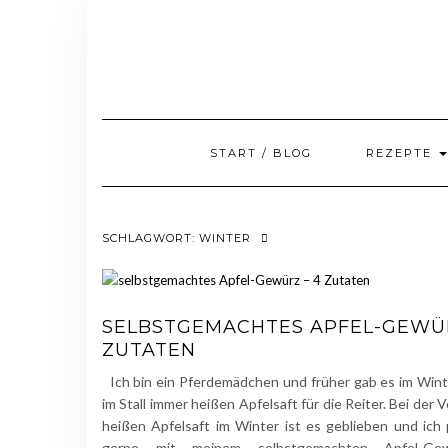
Skip
to
content
START / BLOG
REZEPTE
SCHLAGWORT:
WINTER
SELBSTGEMACHTES APFEL-GEWÜR
ZUTATEN
Ich bin ein Pferdemädchen und früher gab es im Wint
im Stall immer heißen Apfelsaft für die Reiter. Bei der V
heißen Apfelsaft im Winter ist es geblieben und ich
gerne mit meinem selbstgemachten Apfel-Gew