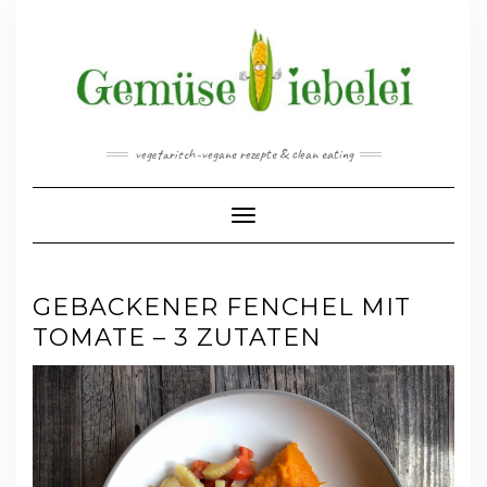
Skip
to
content
vegetarisch-vegane rezepte & clean eating
Toggle Navigation
GEBACKENER FENCHEL MIT
TOMATE – 3 ZUTATEN