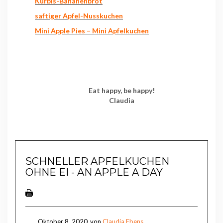
Kürbis-Bananenbrot
saftiger Apfel-Nusskuchen
Mini Apple Pies – Mini Apfelkuchen
Eat happy, be happy!
Claudia
SCHNELLER APFELKUCHEN
OHNE EI - AN APPLE A DAY
Oktober 8, 2020
von
Claudia Ebens