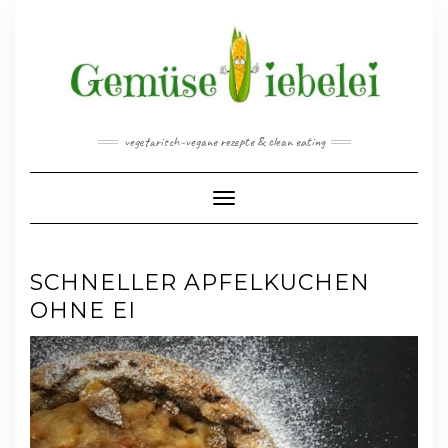
Skip
to
content
vegetarisch-vegane rezepte & clean eating
Toggle Navigation
SCHNELLER APFELKUCHEN
OHNE EI