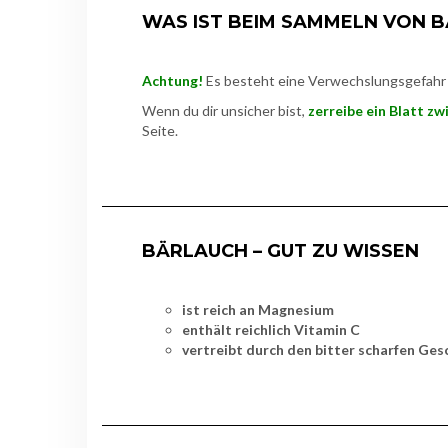
WAS IST BEIM SAMMELN VON 
Achtung!
Es besteht eine Verwechslungsgefahr v
Wenn du dir unsicher bist,
zerreibe ein Blatt zw
Seite.
BÄRLAUCH – GUT ZU WISSEN
ist reich an Magnesium
enthält reichlich Vitamin C
vertreibt durch den bitter scharfen Ge