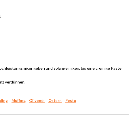
t
Hochleistungsmixer geben und solange mixen, bis eine cremige Paste
enz verdünnen.
hling
,
Muffins
,
Olivenöl
,
Ostern
,
Pesto