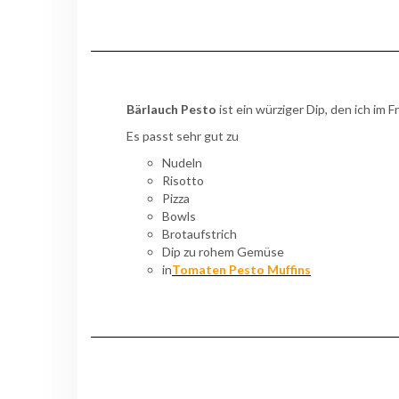
Bärlauch Pesto
ist ein würziger Dip, den ich im
Es passt sehr gut zu
Nudeln
Risotto
Pizza
Bowls
Brotaufstrich
Dip zu rohem Gemüse
in
Tomaten Pesto Muffins