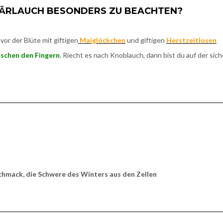
BÄRLAUCH BESONDERS ZU BEACHTEN?
or der Blüte mit giftigen
Maiglöckchen
und giftigen
Herstzeitlosen
ischen den Fingern
. Riecht es nach Knoblauch, dann bist du auf der sic
schmack, die Schwere des Winters aus den Zellen