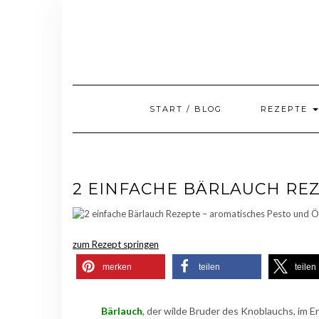
Skip
to
content
START / BLOG
REZEPTE
2 EINFACHE BÄRLAUCH REZ
zum Rezept springen
merken
teilen
teilen
Bärlauch
,
der wilde Bruder des Knoblauchs, im Eng