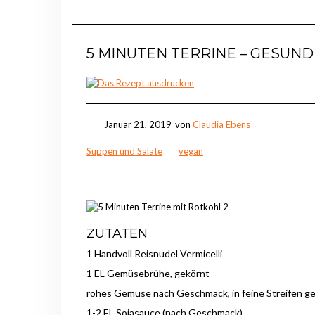
5 MINUTEN TERRINE – GESUND
Januar 21, 2019
von
Claudia Ebens
Suppen und Salate
vegan
ZUTATEN
1 Handvoll Reisnudel Vermicelli
1 EL Gemüsebrühe, gekörnt
rohes Gemüse nach Geschmack, in feine Streifen ges
1-2 EL Sojasauce (nach Geschmack)