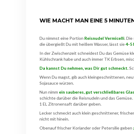
WIE MACHT MAN EINE 5 MINUTE
Du nimmst eine Portion
Reisnudel Vermicelli
. Die
die übergießt Du mit heißem Wasser, lässt sie
4-5
In der Zwischenzeit schneidest Du das Gemüse klei
Kühlschrank habe und auch immer TK Erbsen, misch
Da kannst Du nehmen, was Dir gut schmeckt.
Sc
Wenn Du magst, gib auch kleingeschnittenen, neutr
Sojasauce würzen.
Nun nimm
ein sauberes, gut verschließbares Gla
schichte darüber die Reisnudeln und das Gemüse.
1 EL Zitronensaft darüber geben.
Lecker schmeckt auch klein geschnittener, frischer
nicht mit hinein.
Obenauf frischer Koriander oder Petersilie geben