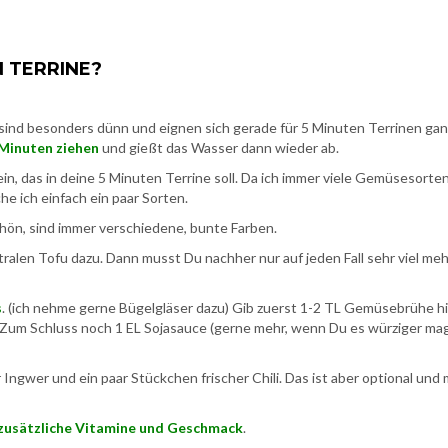
N TERRINE?
 sind besonders dünn und eignen sich gerade für 5 Minuten Terrinen gan
 Minuten ziehen
und gießt das Wasser dann wieder ab.
n, das in deine 5 Minuten Terrine soll. Da ich immer viele Gemüsesorten
e ich einfach ein paar Sorten.
hön, sind immer verschiedene, bunte Farben.
alen Tofu dazu. Dann musst Du nachher nur auf jeden Fall sehr viel meh
s
. (ich nehme gerne Bügelgläser dazu) Gib zuerst 1-2 TL Gemüsebrühe hi
 Zum Schluss noch 1 EL Sojasauce (gerne mehr, wenn Du es würziger ma
 Ingwer und ein paar Stückchen frischer Chili. Das ist aber optional und
zusätzliche Vitamine und Geschmack
.