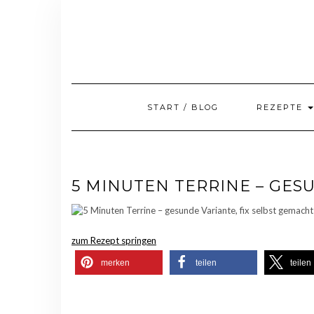
Skip
to
content
START / BLOG
REZEPTE
5 MINUTEN TERRINE – GES
zum Rezept springen
merken
teilen
teilen