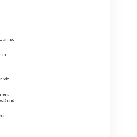
z prima,
 im
r mit
nein,
gst) und
 muss