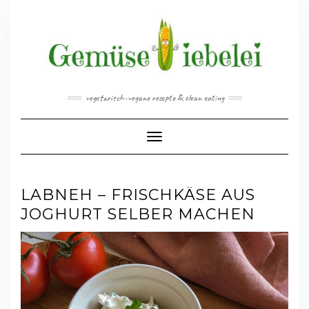
Skip
to
content
vegetarisch-vegane rezepte & clean eating
Toggle Navigation
LABNEH – FRISCHKÄSE AUS
JOGHURT SELBER MACHEN