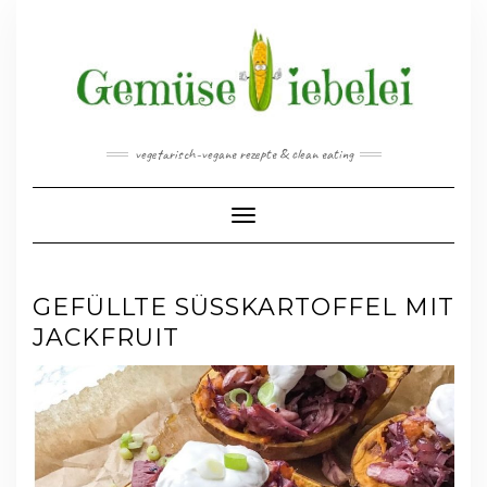
Skip
to
content
vegetarisch-vegane rezepte & clean eating
Toggle Navigation
GEFÜLLTE SÜSSKARTOFFEL MIT J
ACKFRUIT